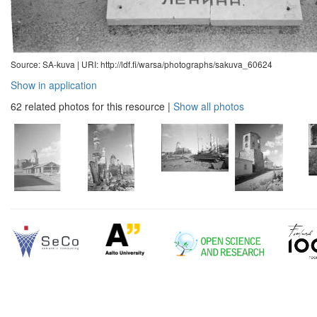
Source: SA-kuva |
URI: http://ldf.fi/warsa/photographs/sakuva_60624
Show in application
62 related photos for this resource
|
Show all photos