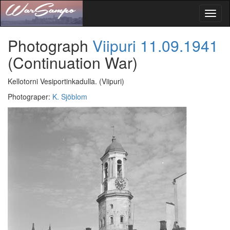
Toggl
naviga
Photograph
Viipuri
11.09.1941
(Continuation War)
Kellotorni Vesiportinkadulla.
(Viipuri)
Photograper
:
K. Sjöblom