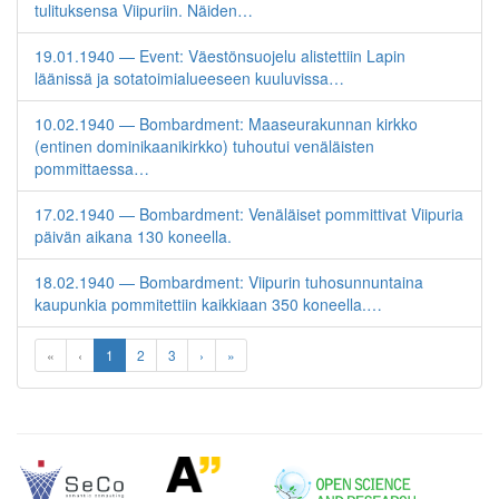
tulituksensa Viipuriin. Näiden…
19.01.1940 — Event: Väestönsuojelu alistettiin Lapin
läänissä ja sotatoimialueeseen kuuluvissa…
10.02.1940 — Bombardment: Maaseurakunnan kirkko
(entinen dominikaanikirkko) tuhoutui venäläisten
pommittaessa…
17.02.1940 — Bombardment: Venäläiset pommittivat Viipuria
päivän aikana 130 koneella.
18.02.1940 — Bombardment: Viipurin tuhosunnuntaina
kaupunkia pommitettiin kaikkiaan 350 koneella.…
«
‹
1
2
3
›
»