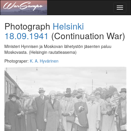
Toggl
naviga
Photograph
Helsinki
18.09.1941
(Continuation War)
Ministeri Hynnisen ja Moskovan lähetystön jäsenten paluu
Moskovasta.
(Helsingin rautatieasema)
Photograper
:
K. A. Hyvärinen