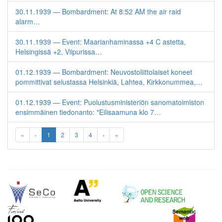
30.11.1939 — Bombardment: At 8:52 AM the air raid
alarm…
30.11.1939 — Event: Maarianhaminassa +4 C astetta,
Helsingissä +2, Viipurissa…
01.12.1939 — Bombardment: Neuvostoliittolaiset koneet
pommittivat selustassa Helsinkiä, Lahtea, Kirkkonummea,…
01.12.1939 — Event: Puolustusministeriön sanomatoimiston
ensimmäinen tiedonanto: "Eilisaamuna klo 7…
«
‹
1
2
3
4
›
»