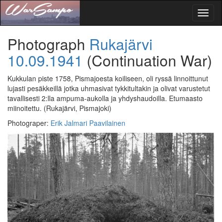
Toggl
naviga
Photograph
Rukajärvi
10.09.1941
(Continuation War)
Kukkulan piste 1758, Pismajoesta koiliseen, oli ryssä linnoittunut
lujasti pesäkkeillä jotka uhmasivat tykkitultakin ja olivat varustetut
tavallisesti 2:lla ampuma-aukolla ja yhdyshaudoilla. Etumaasto
miinoitettu.
(Rukajärvi, Pismajoki)
Photograper
:
Erik Jalmari Paavilainen