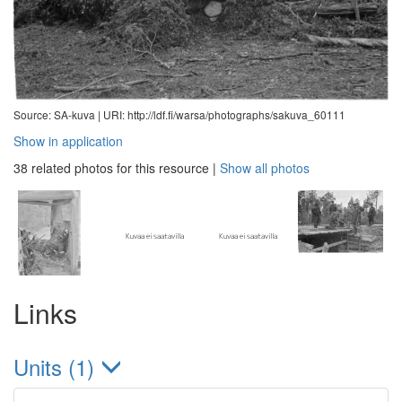
Source: SA-kuva |
URI: http://ldf.fi/warsa/photographs/sakuva_60111
Show in application
38 related photos for this resource
|
Show all photos
Links
Units (1)