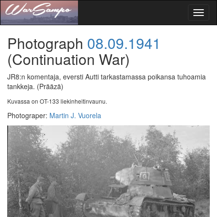
Toggl
naviga
Photograph
08.09.1941
(Continuation War)
JR8:n komentaja, eversti Autti tarkastamassa poikansa tuhoamia
tankkeja.
(Prääzä)
Kuvassa on OT-133 liekinheitinvaunu.
Photograper
:
Martin J. Vuorela