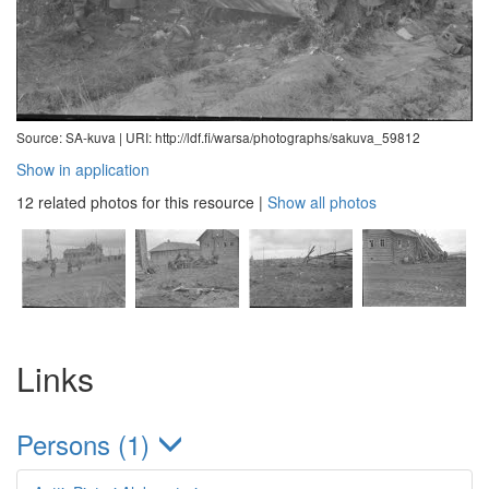
Source: SA-kuva |
URI: http://ldf.fi/warsa/photographs/sakuva_59812
Show in application
12 related photos for this resource
|
Show all photos
Links
Persons (1)