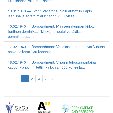
tulituksensa Viipuriin. Näiden…
19.01.1940 — Event: Väestönsuojelu alistettiin Lapin
läänissä ja sotatoimialueeseen kuuluvissa…
10.02.1940 — Bombardment: Maaseurakunnan kirkko
(entinen dominikaanikirkko) tuhoutui venäläisten
pommittaessa…
17.02.1940 — Bombardment: Venäläiset pommittivat Viipuria
päivän aikana 130 koneella.
18.02.1940 — Bombardment: Viipurin tuhosunnuntaina
kaupunkia pommitettiin kaikkiaan 350 koneella.…
«
‹
1
2
3
›
»