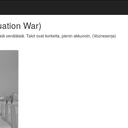
uation War)
siä venäläisiä. Talot ovat korkeita, pienin akkunoin.
(Voznesenja)