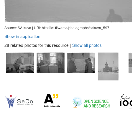
Source: SA-kuva |
URI: http://ldf.fi/warsa/photographs/sakuva_597
Show in application
28 related photos for this resource
|
Show all photos