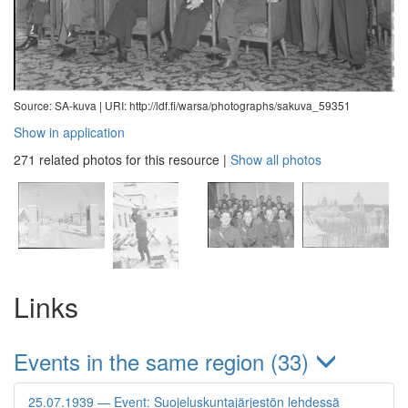
Source: SA-kuva |
URI: http://ldf.fi/warsa/photographs/sakuva_59351
Show in application
271 related photos for this resource
|
Show all photos
Links
Events in the same region (33)
25.07.1939 — Event: Suojeluskuntajärjestön lehdessä