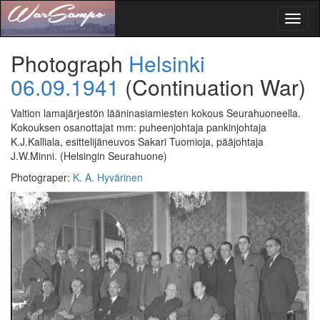
Toggl
naviga
Photograph
Helsinki
06.09.1941
(Continuation War)
Valtion lamajärjestön lääninasiamiesten kokous Seurahuoneella.
Kokouksen osanottajat mm: puheenjohtaja pankinjohtaja
K.J.Kalliala, esittelijäneuvos Sakari Tuomioja, pääjohtaja
J.W.Minni.
(Helsingin Seurahuone)
Photograper
:
K. A. Hyvärinen