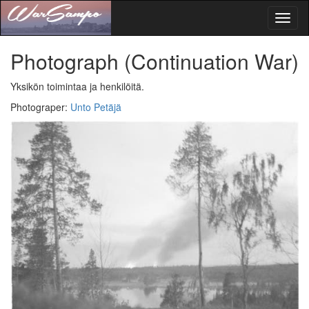
Toggl
naviga
Photograph
(Continuation War)
Yksikön toimintaa ja henkilöitä.
Photograper
:
Unto Petäjä