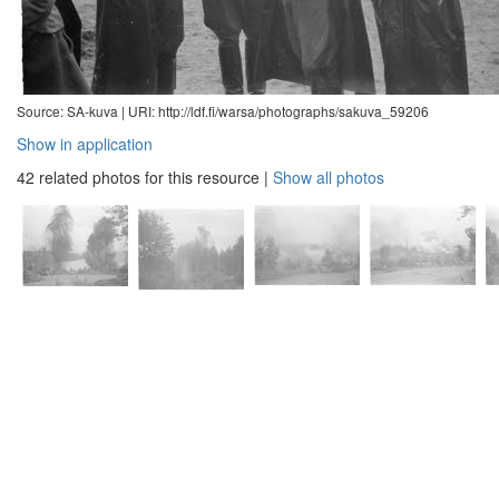
Source: SA-kuva |
URI: http://ldf.fi/warsa/photographs/sakuva_59206
Show in application
42 related photos for this resource
|
Show all photos