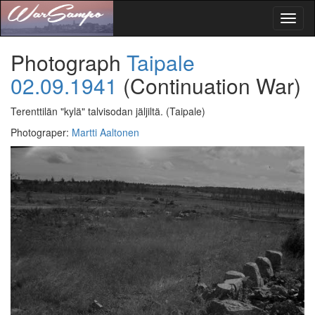
Toggl
naviga
Photograph
Taipale
02.09.1941
(Continuation War)
Terenttilän "kylä" talvisodan jäljiltä.
(Taipale)
Photograper
:
Martti Aaltonen