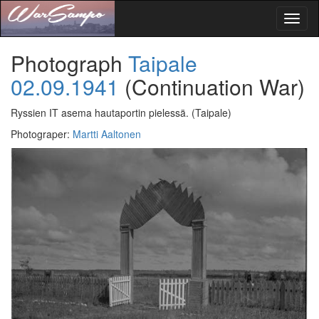
Toggl
naviga
Photograph
Taipale
02.09.1941
(Continuation War)
Ryssien IT asema hautaportin pielessä.
(Taipale)
Photograper
:
Martti Aaltonen