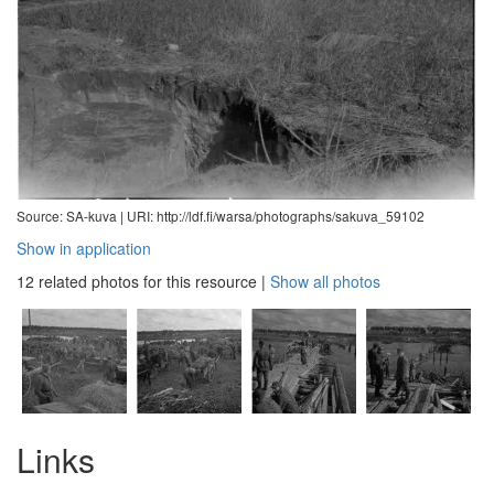
Source: SA-kuva |
URI: http://ldf.fi/warsa/photographs/sakuva_59102
Show in application
12 related photos for this resource
|
Show all photos
Links