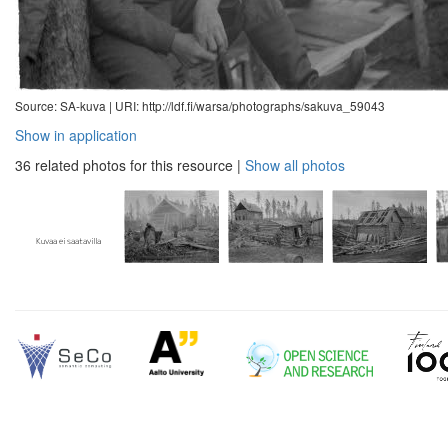
Source: SA-kuva |
URI: http://ldf.fi/warsa/photographs/sakuva_59043
Show in application
36 related photos for this resource
|
Show all photos