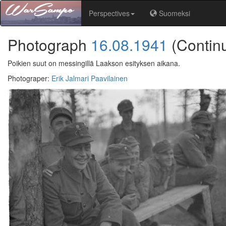
Perspectives
Suomeksi
Photograph
16.08.1941
(Contin
Poikien suut on messingillä Laakson esityksen aikana.
Photograper
:
Erik Jalmari Paavilainen