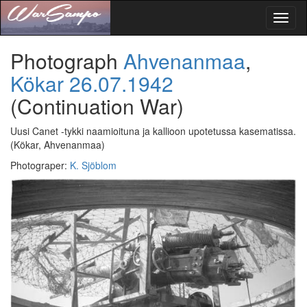
Toggl
naviga
Photograph
Ahvenanmaa
,
Kökar
26.07.1942
(Continuation War)
Uusi Canet -tykki naamioituna ja kallioon upotetussa kasematissa.
(Kökar, Ahvenanmaa)
Photograper
:
K. Sjöblom