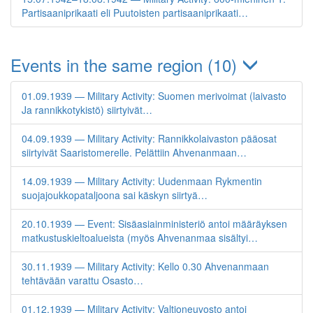
Partisaaniprikaati eli Puutoisten partisaaniprikaati…
Events in the same region (10)
01.09.1939 — Military Activity: Suomen merivoimat (laivasto
Ja rannikkotykistö) siirtyivät…
04.09.1939 — Military Activity: Rannikkolaivaston pääosat
siirtyivät Saaristomerelle. Pelättiin Ahvenanmaan…
14.09.1939 — Military Activity: Uudenmaan Rykmentin
suojajoukkopataljoona sai käskyn siirtyä…
20.10.1939 — Event: Sisäasiainministeriö antoi määräyksen
matkustuskieltoalueista (myös Ahvenanmaa sisältyi…
30.11.1939 — Military Activity: Kello 0.30 Ahvenanmaan
tehtävään varattu Osasto…
01.12.1939 — Military Activity: Valtioneuvosto antoi