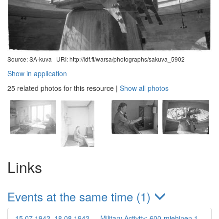
Source: SA-kuva |
URI: http://ldf.fi/warsa/photographs/sakuva_5902
Show in application
25 related photos for this resource
|
Show all photos
Links
Events at the same time (1)
15.07.1942–18.08.1942 — Military Activity: 600-miehinen 1.