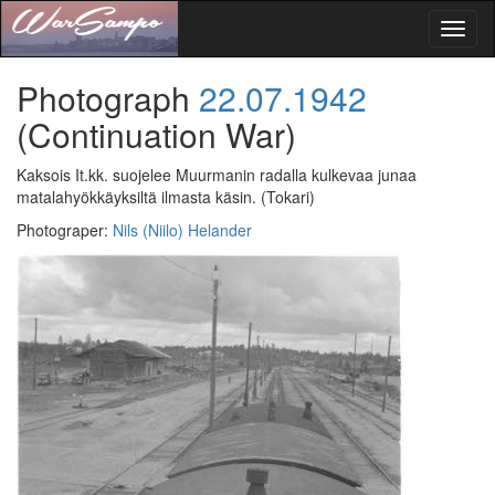
Toggl
naviga
Photograph
22.07.1942
(Continuation War)
Kaksois It.kk. suojelee Muurmanin radalla kulkevaa junaa
matalahyökkäyksiltä ilmasta käsin.
(Tokari)
Photograper
:
Nils (Niilo) Helander