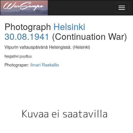
Toggl
naviga
Photograph
Helsinki
30.08.1941
(Continuation War)
Viipurin valtauspäivänä Helsingissä.
(Helsinki)
Negatiivi puuttuu
Photograper
:
Ilmari Raekallio