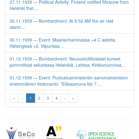
27.11.1939 — Political Activity: Finland notified Moscow from
Helsinki that…
30.11.1939 — Bombardment: At 8:52 AM the air raid
alarm…
30.11.1939 — Event: Maarianhaminassa +4 C astetta,
Helsingissä +2, Viipurissa…
01.12.1939 — Bombardment: Neuvostoliittolaiset koneet
pommittivat selustassa Helsinkiä, Lahtea, Kirkkonummea,…
01.12.1939 — Event: Puolustusministeriön sanomatoimiston
ensimmäinen tiedonanto: "Eilisaamuna klo 7…
«
‹
1
2
3
4
›
»