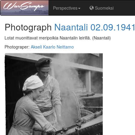
Perspectives
Suomeksi
Photograph
Naantali
02.09.194
Lotat muonittavat meripoikia Naantalin leirillä.
(Naantali)
Photograper
:
Akseli Kaarlo Neittamo