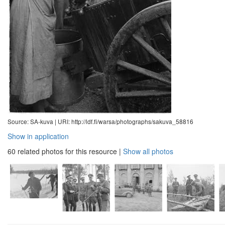
Source: SA-kuva |
URI: http://ldf.fi/warsa/photographs/sakuva_58816
Show in application
60 related photos for this resource
|
Show all photos