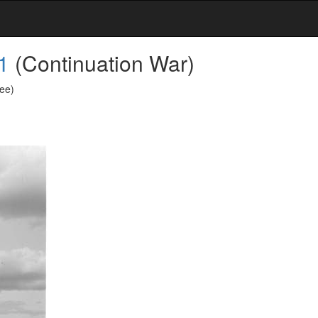
1
(Continuation War)
ee)