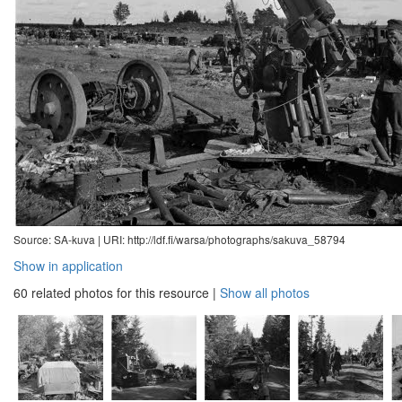
Source: SA-kuva |
URI: http://ldf.fi/warsa/photographs/sakuva_58794
Show in application
60 related photos for this resource
|
Show all photos