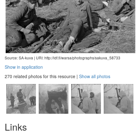
Source: SA-kuva |
URI: http://ldf.fi/warsa/photographs/sakuva_58733
Show in application
270 related photos for this resource
|
Show all photos
Links