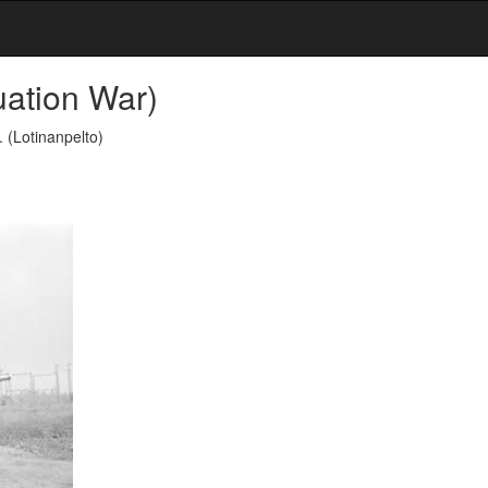
uation War)
a.
(Lotinanpelto)