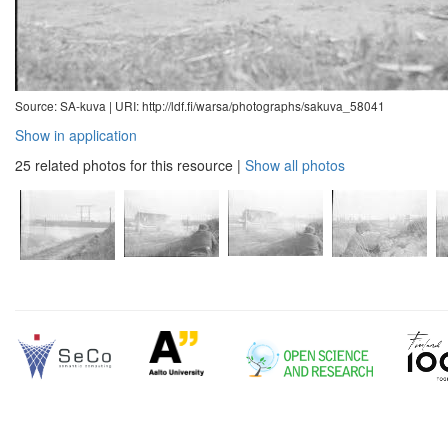
Source: SA-kuva |
URI: http://ldf.fi/warsa/photographs/sakuva_58041
Show in application
25 related photos for this resource
|
Show all photos