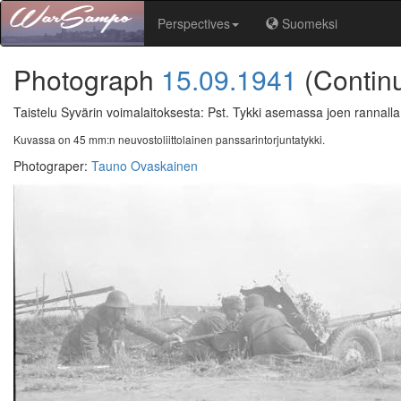
Perspectives
Suomeksi
Photograph
15.09.1941
(Contin
Taistelu Syvärin voimalaitoksesta: Pst. Tykki asemassa joen rannall
Kuvassa on 45 mm:n neuvostoliittolainen panssarintorjuntatykki.
Photograper
:
Tauno Ovaskainen