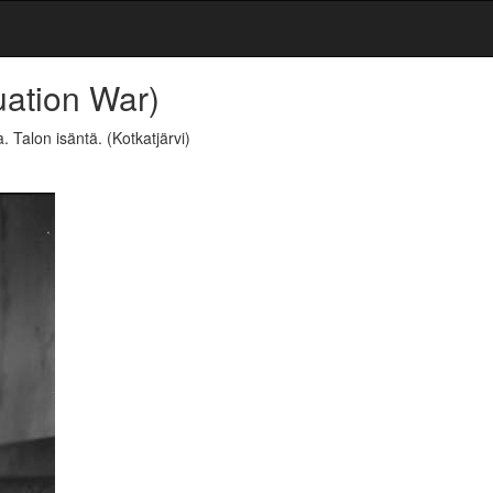
uation War)
a. Talon isäntä.
(Kotkatjärvi)