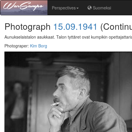
Perspectives
Suomeksi
Photograph
15.09.1941
(Contin
Aunukselaistalon asukkaat. Talon tyttäret ovat kumpikin opettajattari
Photograper
:
Kim Borg