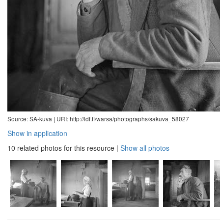
Source: SA-kuva |
URI: http://ldf.fi/warsa/photographs/sakuva_58027
Show in application
10 related photos for this resource
|
Show all photos