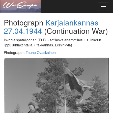
Toggl
naviga
Photograph
Karjalankannas
27.04.1944
(Continuation War)
Inkeriläispataljoonan (Er.P6) sotilasvalanantotilaisuus. Inkerin
lippu juhlakentällä.
(Itä-Kannas. Leininkylä)
Photograper
:
Tauno Ovaskainen