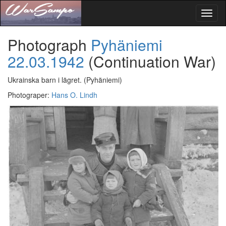
Toggl
naviga
Photograph
Pyhäniemi
22.03.1942
(Continuation War)
Ukrainska barn i lägret.
(Pyhäniemi)
Photograper
:
Hans O. Lindh