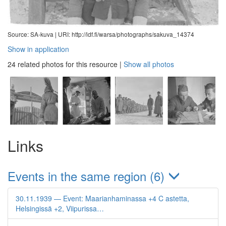
Source: SA-kuva |
URI: http://ldf.fi/warsa/photographs/sakuva_14374
Show in application
24 related photos for this resource
|
Show all photos
Links
Events in the same region (6)
30.11.1939 — Event: Maarianhaminassa +4 C astetta,
Helsingissä +2, Viipurissa…