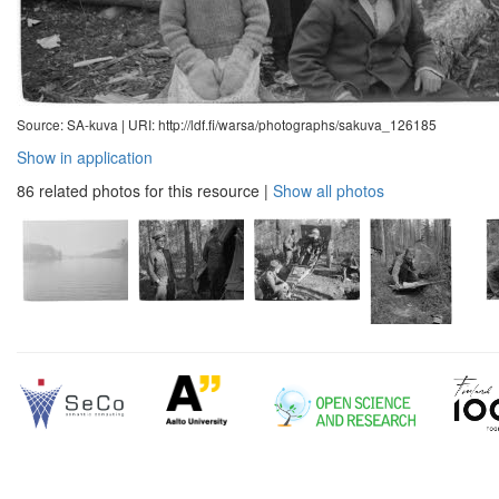
Source: SA-kuva |
URI: http://ldf.fi/warsa/photographs/sakuva_126185
Show in application
86 related photos for this resource
|
Show all photos