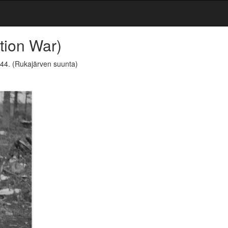
tion War)
944.
(Rukajärven suunta)