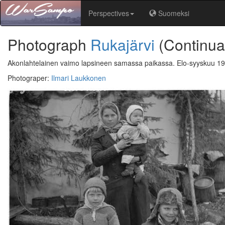
Perspectives
Suomeksi
Photograph
Rukajärvi
(Continua
Akonlahtelainen vaimo lapsineen samassa paikassa. Elo-syyskuu 1
Photograper
:
Ilmari Laukkonen