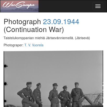
Toggl
naviga
Photograph
23.09.1944
(Continuation War)
Taistelukomppanian miehiä Järisevänniemellä.
(Järisevä)
Photograper
:
T. V. Vuorela