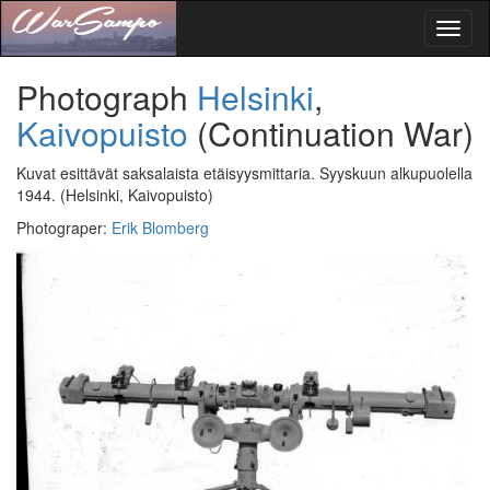
Toggl
naviga
Photograph
Helsinki
,
Kaivopuisto
(Continuation War)
Kuvat esittävät saksalaista etäisyysmittaria. Syyskuun alkupuolella
1944.
(Helsinki, Kaivopuisto)
Photograper
:
Erik Blomberg