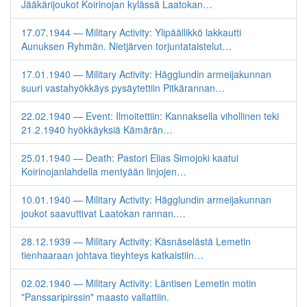
Jääkärijoukot Koirinojan kylässä Laatokan…
17.07.1944 — Military Activity: Ylipäällikkö lakkautti
Aunuksen Ryhmän. Nietjärven torjuntataistelut…
17.01.1940 — Military Activity: Hägglundin armeijakunnan
suuri vastahyökkäys pysäytettiin Pitkärannan…
22.02.1940 — Event: Ilmoitettiin: Kannaksella vihollinen teki
21.2.1940 hyökkäyksiä Kämärän…
25.01.1940 — Death: Pastori Elias Simojoki kaatui
Koirinojanlahdella mentyään linjojen…
10.01.1940 — Military Activity: Hägglundin armeijakunnan
joukot saavuttivat Laatokan rannan.…
28.12.1939 — Military Activity: Käsnäselästä Lemetin
tienhaaraan johtava tieyhteys katkaistiin…
02.02.1940 — Military Activity: Läntisen Lemetin motin
"Panssaripirssin" maasto vallattiin.