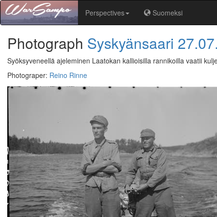
Perspectives
Suomeksi
Photograph
Syskyänsaari
27.07
Syöksyveneellä ajeleminen Laatokan kallioisilla rannikoilla vaatii kulj
Photograper
:
Reino Rinne