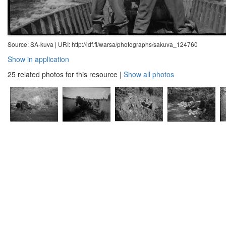
Source: SA-kuva |
URI: http://ldf.fi/warsa/photographs/sakuva_124760
Show in application
25 related photos for this resource
|
Show all photos