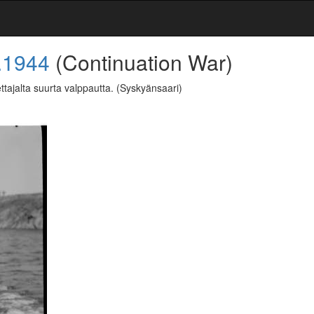
.1944
(Continuation War)
ettajalta suurta valppautta.
(Syskyänsaari)