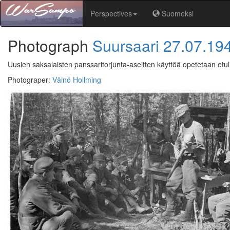
Perspectives
Suomeksi
Photograph
Suursaari
27.07.19
Uusien saksalaisten panssaritorjunta-aseitten käyttöä opetetaan etul
Photograper
:
Väinö Hollming