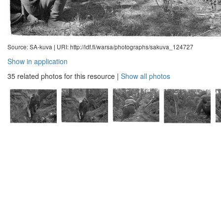
Source: SA-kuva |
URI: http://ldf.fi/warsa/photographs/sakuva_124727
Show in application
35 related photos for this resource
|
Show all photos