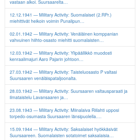
vastaan alkoi. Suursaarelta…
12.12.1941 — Military Activity: Suomalaiset (2.RPr.)
miehittivät heikoin voimin Punalipun…
02.01.1942 — Military Activity: Venäläinen komppanian
vahvuinen hiihto-osasto miehitti suomalaisten…
12.03.1942 — Military Activity: Ylipäällikkö muodosti
kenraalimajuri Aaro Pajarin johtoon…
27.03.1942 — Military Activity: Taisteluosasto P valtasi
Suursaaren venäläispataljoonalta.
28.03.1942 — Military Activity: Suursaaren valtausparaati ja
ilmataistelu Lavansaaren ja…
23.08.1943 — Military Activity: Miinalaiva Riilahti upposi
torpedo-osumasta Suursaaren länsipuolella.…
15.09.1944 — Military Activity: Saksalaiset hyökkäsivät
Suursaareen. Suomalaisten sotatoimet saksalaisia…