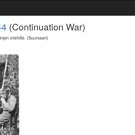
44
(Continuation War)
injan miehille.
(Suursaari)