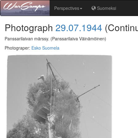
Perspectives
Suomeksi
Photograph
29.07.1944
(Contin
Panssarilaivan märssy.
(Panssarilaiva Väinämöinen)
Photograper
:
Esko Suomela