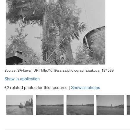
Source: SA-kuva |
URI: http://ldf.fi/warsa/photographs/sakuva_124539
Show in application
62 related photos for this resource
|
Show all photos