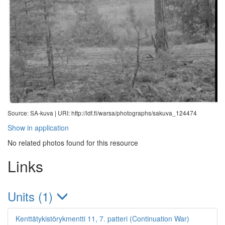
Source: SA-kuva |
URI: http://ldf.fi/warsa/photographs/sakuva_124474
Show in application
No related photos found for this resource
Links
Units (1)
Kenttätykistörykmentti 11, 7. patteri (Continuation War)