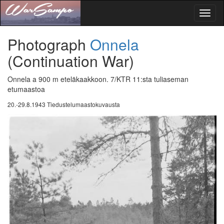
Toggl
naviga
Photograph
Onnela
(Continuation War)
Onnela a 900 m eteläkaakkoon. 7/KTR 11:sta tuliaseman
etumaastoa
20.-29.8.1943 Tiedustelumaastokuvausta