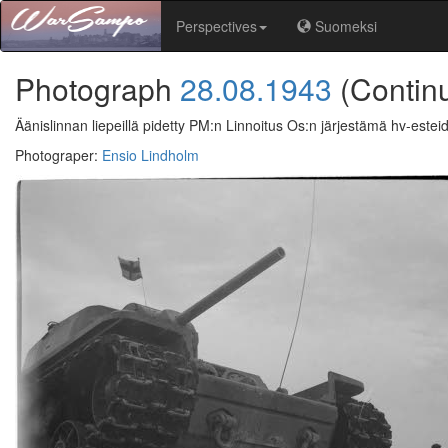
Perspectives
Suomeksi
Photograph
28.08.1943
(Contin
Äänislinnan liepeillä pidetty PM:n Linnoitus Os:n järjestämä hv-este
Photograper
:
Ensio Lindholm