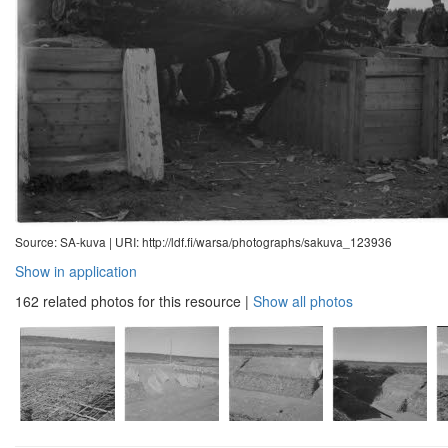
Source: SA-kuva |
URI: http://ldf.fi/warsa/photographs/sakuva_123936
Show in application
162 related photos for this resource
|
Show all photos