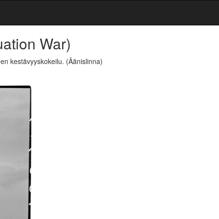
uation War)
iden kestävyyskokeilu.
(Äänislinna)