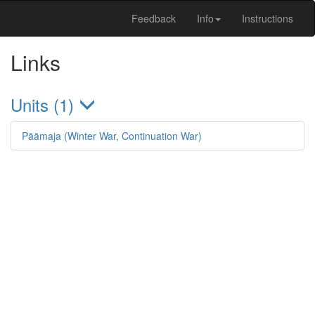
Feedback
Info
Instructions
Links
Units (1)
Päämaja (Winter War, Continuation War)