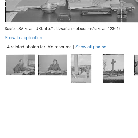
Source: SA-kuva |
URI: http://ldf.fi/warsa/photographs/sakuva_123643
Show in application
14 related photos for this resource
|
Show all photos