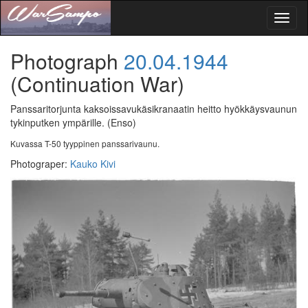
Toggl
naviga
Photograph
20.04.1944
(Continuation War)
Panssaritorjunta kaksoissavukäsikranaatin heitto hyökkäysvaunun
tykinputken ympärille.
(Enso)
Kuvassa T-50 tyyppinen panssarivaunu.
Photograper
:
Kauko Kivi