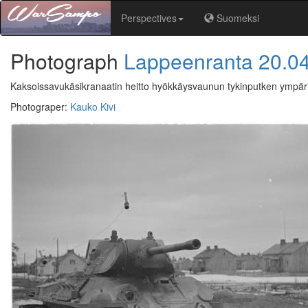
Perspectives
Suomeksi
Photograph
Lappeenranta
20.0
Kaksoissavukäsikranaatin heitto hyökkäysvaunun tykinputken ympäri
Photograper
:
Kauko Kivi