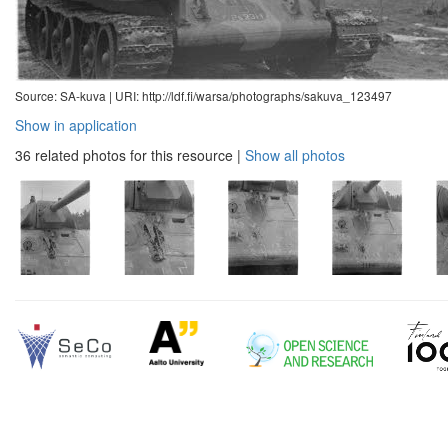
Source: SA-kuva |
URI: http://ldf.fi/warsa/photographs/sakuva_123497
Show in application
36 related photos for this resource
|
Show all photos