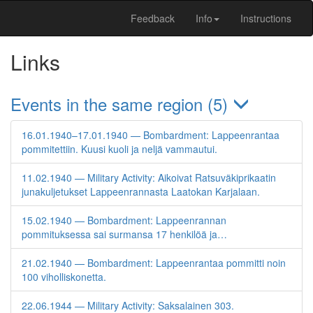
Feedback
Info
Instructions
Links
Events in the same region (5)
16.01.1940–17.01.1940 — Bombardment: Lappeenrantaa
pommitettiin. Kuusi kuoli ja neljä vammautui.
11.02.1940 — Military Activity: Aikoivat Ratsuväkiprikaatin
junakuljetukset Lappeenrannasta Laatokan Karjalaan.
15.02.1940 — Bombardment: Lappeenrannan
pommituksessa sai surmansa 17 henkilöä ja…
21.02.1940 — Bombardment: Lappeenrantaa pommitti noin
100 viholliskonetta.
22.06.1944 — Military Activity: Saksalainen 303.