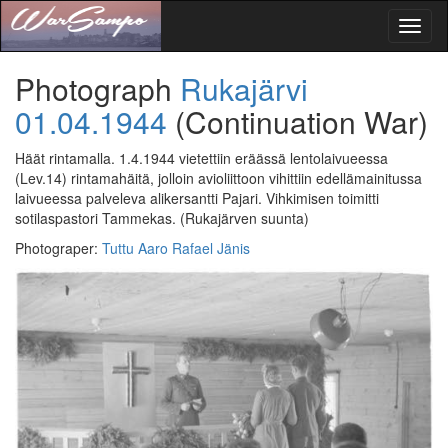
Toggl
naviga
Photograph
Rukajärvi
01.04.1944
(Continuation War)
Häät rintamalla. 1.4.1944 vietettiin eräässä lentolaivueessa
(Lev.14) rintamahäitä, jolloin avioliittoon vihittiin edellämainitussa
laivueessa palveleva alikersantti Pajari. Vihkimisen toimitti
sotilaspastori Tammekas.
(Rukajärven suunta)
Photograper
:
Tuttu Aaro Rafael Jänis