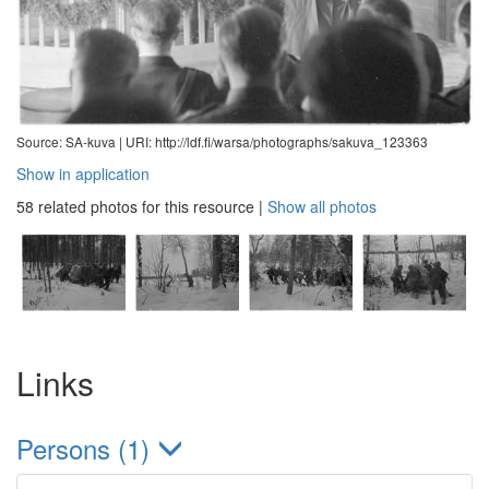
Source: SA-kuva |
URI: http://ldf.fi/warsa/photographs/sakuva_123363
Show in application
58 related photos for this resource
|
Show all photos
Links
Persons (1)