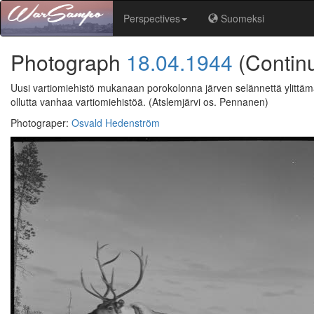
Perspectives
Suomeksi
Photograph
18.04.1944
(Contin
Uusi vartiomiehistö mukanaan porokolonna järven selännettä ylittämä
ollutta vanhaa vartiomiehistöä.
(Atslemjärvi os. Pennanen)
Photograper
:
Osvald Hedenström