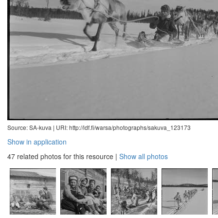
Source: SA-kuva |
URI: http://ldf.fi/warsa/photographs/sakuva_123173
Show in application
47 related photos for this resource
|
Show all photos