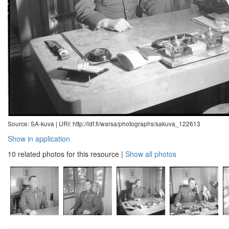
Source: SA-kuva |
URI: http://ldf.fi/warsa/photographs/sakuva_122613
Show in application
10 related photos for this resource
|
Show all photos