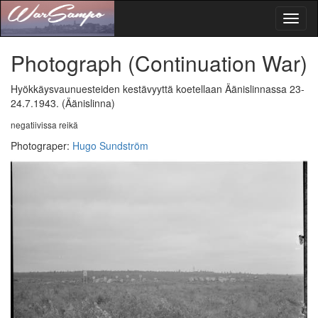
Toggl
naviga
Photograph
(Continuation War)
Hyökkäysvaunuesteiden kestävyyttä koetellaan Äänislinnassa 23-
24.7.1943.
(Äänislinna)
negatiivissa reikä
Photograper
:
Hugo Sundström