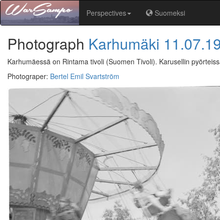
Perspectives
Suomeksi
Photograph
Karhumäki
11.07.1
Karhumäessä on Rintama tivoli (Suomen Tivoli). Karusellin pyörteis
Photograper
:
Bertel Emil Svartström