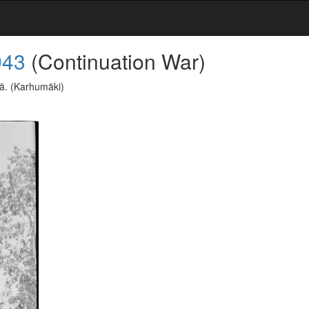
943
(Continuation War)
sä.
(Karhumäki)