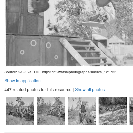
Source: SA-kuva |
URI: http://ldf.fi/warsa/photographs/sakuva_121735
Show in application
447 related photos for this resource
|
Show all photos