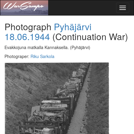
Toggl
naviga
Photograph
Pyhäjärvi
18.06.1944
(Continuation War)
Evakkojuna matkalla Kannaksella.
(Pyhäjärvi)
Photograper
:
Riku Sarkola