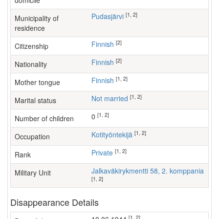
domicile
[1, 2]
Pudasjärvi
Municipality of
residence
[2]
Finnish
Citizenship
[2]
Finnish
Nationality
[1, 2]
Finnish
Mother tongue
[1, 2]
Not married
Marital status
[1, 2]
0
Number of children
[1, 2]
kotityöntekijä
Occupation
[1, 2]
Private
Rank
Jalkaväkirykmentti 58, 2. komppania
Military Unit
[1, 2]
Disappearance Details
[1, 2]