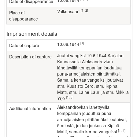
10.06.1944
Date of disappearance
[1, 2]
Valkeasaari
Place of
disappearance
Imprisonment details
[1]
10.06.1944
Date of capture
Joutui vangiksi 10.6.1944 Karjalan
Description of capture
Kannaksella Aleksandrovkan
lähettyvillä komppanian jouduttua
puna-armeijalaisten piirittämäksi.
Samalla kertaa vangeiksi joutuivat
stm. Kuusisto Eero, stm. Kipinä
Matti, stm. Laine Lauri ja stm. Mikkilä
[1, 3]
Yrjö
Aleksandrovkan lähettyvillä
Additional information
komppanian jouduttua puna-
armeijalaisten piirittämäksi joutuivat,
5 miestä, joiden joukossa Kipinä
[1, 4]
Matti, samalla kertaa vangeiksi