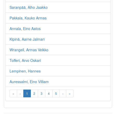
Saranpää, Alho Jaakko
Pakkala, Kauko Armas
Annala, Eino Aatos
Kipinä, Aarne Jalmari
Wrangell, Armas Veikko
Tofferi, Arvo Oskari
Lempinen, Hannes
Auressalmi, Eino Villiam
«
‹
1
2
3
4
5
›
»