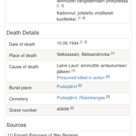
ammuttiin vangitsemisen yhteydessä
[1, 5]
kadonnut, julistettu virallisesti
[1, 6]
kuolleeksi.
Death Details
[1, 2]
10.06.1944
Date of death
[1]
Valkeasaari, Aleksandrovka
Place of death
Laine Lauri: ammuttiin antautumisen
Cause of death
[1]
jälkeen
[2]
Presumed killed in action
[2]
Pudasjärvi
Burial place
[2]
Pudasjärvi, Riekinkangas
Cemetery
[2]
40698
Grave number
Sources
[1] Finnish Prisoners of War Register