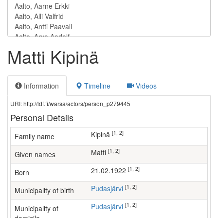
Matti Kipinä
Information
Timeline
Videos
URI: http://ldf.fi/warsa/actors/person_p279445
Personal Details
[1, 2]
Kipinä
Family name
[1, 2]
Matti
Given names
[1, 2]
21.02.1922
Born
[1, 2]
Pudasjärvi
Municipality of birth
[1, 2]
Pudasjärvi
Municipality of