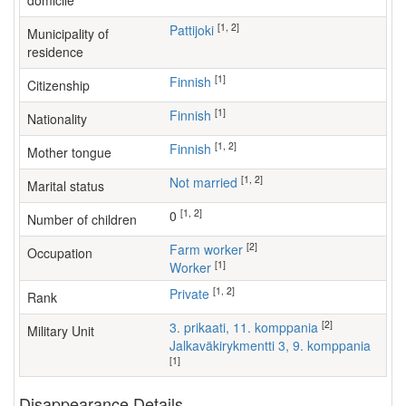
domicile
[1, 2]
Pattijoki
Municipality of
residence
[1]
Finnish
Citizenship
[1]
Finnish
Nationality
[1, 2]
Finnish
Mother tongue
[1, 2]
Not married
Marital status
[1, 2]
0
Number of children
[2]
farm worker
Occupation
[1]
worker
[1, 2]
Private
Rank
[2]
3. prikaati, 11. komppania
Military Unit
Jalkaväkirykmentti 3, 9. komppania
[1]
Disappearance Details