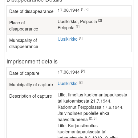
[1, 2]
17.06.1944
Date of disappearance
[2]
Uusikirkko, Peippola
Place of
[1]
Peippola
disappearance
[1]
Uusikirkko
Municipality of
disappearance
Imprisonment details
[2]
17.06.1944
Date of capture
[2]
Uusikirkko
Municipality of capture
Liite. Ilmoitus kuolemantapauksesta
Description of capture
tai katoamisesta 21.7.1944.
Kadonnut Peippolassa 17.6.1944.
Jäi vihollisen puolelle ehkä
[2, 3]
haavoittuneena
Liite. Korjausilmoitus
kuolemantapauksesta tai
katoamisesta 8.6.1949. Kuollut