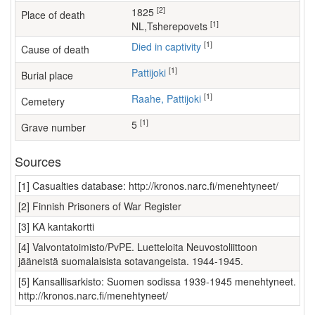
[2]
1825
Place of death
[1]
NL,Tsherepovets
[1]
Died in captivity
Cause of death
[1]
Pattijoki
Burial place
[1]
Raahe, Pattijoki
Cemetery
[1]
5
Grave number
Sources
[1] Casualties database: http://kronos.narc.fi/menehtyneet/
[2] Finnish Prisoners of War Register
[3] KA kantakortti
[4] Valvontatoimisto/PvPE. Luetteloita Neuvostoliittoon
jääneistä suomalaisista sotavangeista. 1944-1945.
[5] Kansallisarkisto: Suomen sodissa 1939-1945 menehtyneet.
http://kronos.narc.fi/menehtyneet/