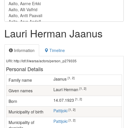
Lauri Herman Jaanus
Information
Timeline
URI: http://ldf.fi/warsa/actors/person_p279335
Personal Details
[1, 2]
Jaanus
Family name
[1, 2]
Lauri Herman
Given names
[1, 2]
14.07.1923
Born
[1, 2]
Pattijoki
Municipality of birth
[1, 2]
Pattijoki
Municipality of