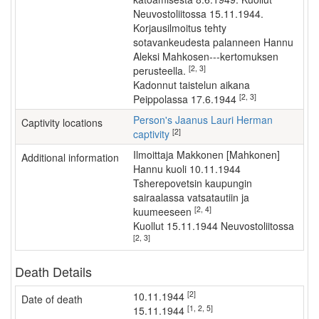
Neuvostoliitossa 15.11.1944.
Korjausilmoitus tehty
sotavankeudesta palanneen Hannu
Aleksi Mahkosen---kertomuksen
[2, 3]
perusteella.
kadonnut taistelun aikana
[2, 3]
Peippolassa 17.6.1944
Person's Jaanus Lauri Herman
Captivity locations
[2]
captivity
ilmoittaja Makkonen [Mahkonen]
Additional information
Hannu kuoli 10.11.1944
Tsherepovetsin kaupungin
sairaalassa vatsatautiin ja
[2, 4]
kuumeeseen
kuollut 15.11.1944 Neuvostoliitossa
[2, 3]
Death Details
[2]
10.11.1944
Date of death
[1, 2, 5]
15.11.1944