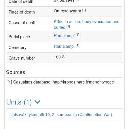
07.08.1941
Date of death
[1]
Ontrosenvaara
Place of death
Killed in action, body evacuated and
Cause of death
[1]
buried
[1]
Rautalampi
Burial place
[1]
Rautalampi
Cemetery
[1]
100
Grave number
Sources
[1] Casualties database: http://kronos.narc.fi/menehtyneet/
Units (1)
Jalkaväkirykmentti 10, 2. komppania (Continuation War)