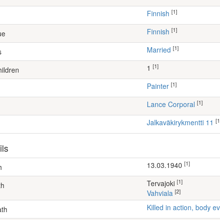
[1]
Finnish
[1]
Finnish
ue
[1]
Married
s
[1]
1
ildren
[1]
painter
[1]
Lance Corporal
[1
Jalkaväkirykmentti 11
ils
[1]
13.03.1940
h
[1]
Tervajoki
th
[2]
Vahviala
Killed in action, body
ath