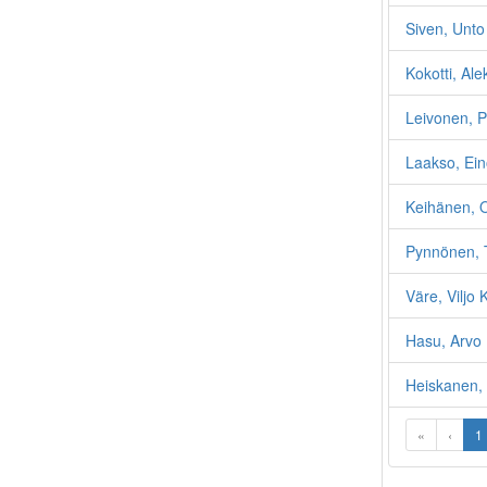
Siven, Unto
Kokotti, Al
Leivonen, P
Laakso, Ein
Keihänen, O
Pynnönen, 
Väre, Viljo 
Hasu, Arvo
Heiskanen,
«
‹
1