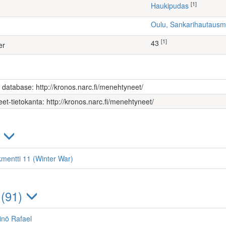
[1]
Haukipudas
Oulu, Sankarihautaus
[1]
43
er
s database: http://kronos.narc.fi/menehtyneet/
et-tietokanta: http://kronos.narc.fi/menehtyneet/
)
kmentti 11 (Winter War)
 (91)
inö Rafael