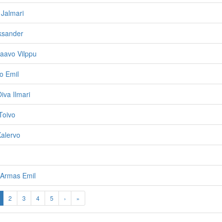
 Jalmari
eksander
aavo Vilppu
o Emil
iva Ilmari
Toivo
Kalervo
 Armas Emil
2
3
4
5
›
»