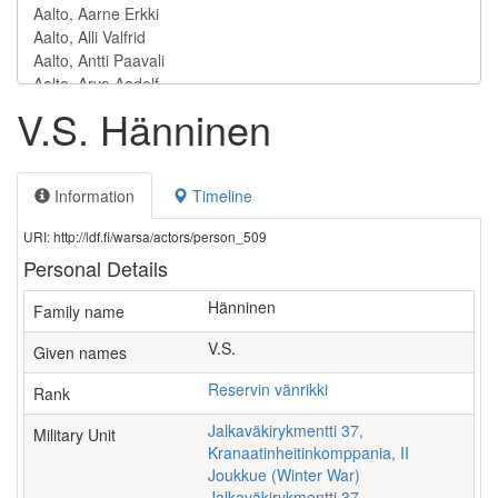
V.S. Hänninen
Information
Timeline
URI: http://ldf.fi/warsa/actors/person_509
Personal Details
Hänninen
Family name
V.S.
Given names
Reservin vänrikki
Rank
Jalkaväkirykmentti 37,
Military Unit
Kranaatinheitinkomppania, II
Joukkue (Winter War)
Jalkaväkirykmentti 37,