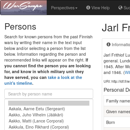
Perspectives
View Help
Su
Jarl F
Persons
Search for known persons from the past Finnish
wars by writing their name in the text input
Informati
below and/or selecting a person from the list
below. Information regarding the person and
Jarl Frithiof 
recommended links will appear on the right.
If
general. Lund
you cannot find the person you are looking
1945. After W
for, and know in which military unit they
and 1946.
(
Wi
have served, you can
take a look at the
URI: http://ldf.f
unit's timeline
.
Personal De
Family name
Given name
Born