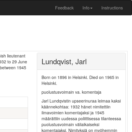
Feedback
Info
Instructions
ish lieutenant
Lundqvist, Jarl
932 to 29 June
s between 1945
Born on 1896 in Helsinki
.
Died on 1965 in
Helsinki
.
puolustusvoimain va. komentaja
Jarl Lundqvistin upseerinuraa leimaa kaksi
käännekohtaa: 1932 hänet nimitettiin
ilmavoimien komentajaksi ja 1945
määrättiin uudessa poliittisessa tilanteessa
puolustusvoimain väliaikaiseksi
komentajaksi. Nimityksiä on myöhemmin