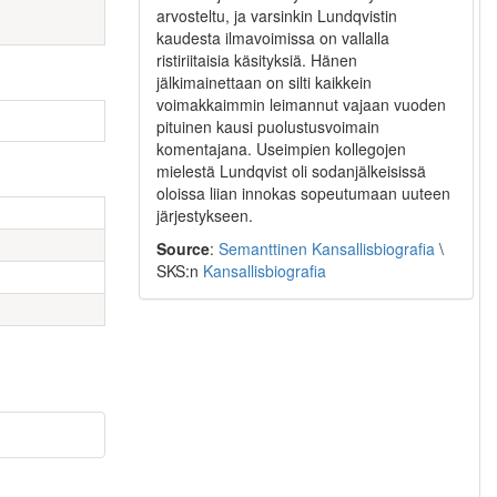
arvosteltu, ja varsinkin Lundqvistin
kaudesta ilmavoimissa on vallalla
ristiriitaisia käsityksiä. Hänen
jälkimainettaan on silti kaikkein
voimakkaimmin leimannut vajaan vuoden
pituinen kausi puolustusvoimain
komentajana. Useimpien kollegojen
mielestä Lundqvist oli sodanjälkeisissä
oloissa liian innokas sopeutumaan uuteen
järjestykseen.
Source
:
Semanttinen Kansallisbiografia
\
SKS:n
Kansallisbiografia