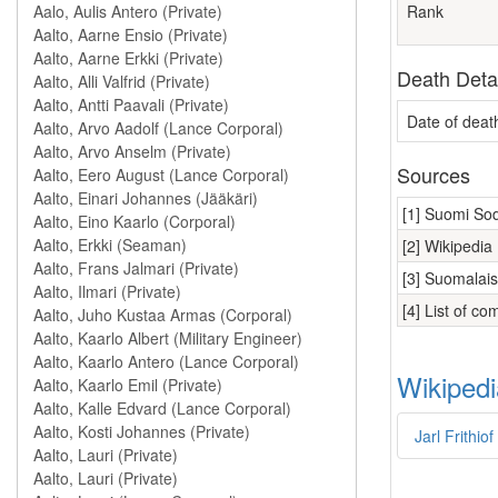
Rank
Death Deta
Date of deat
Sources
[1] Suomi So
[2] Wikipedia
[3] Suomalais
[4] List of 
Wikipedi
Jarl Frithio