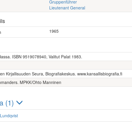
Gruppenführer
Lieutenant General
ils
1965
h
dassa. ISBN 9519078940, Valitut Palat 1983.
en Kirjallisuuden Seura, Biografiakeskus. www.kansallisbiografia.fi
commanders. MPKK/Ohto Manninen
a (1)
f Lundqvist