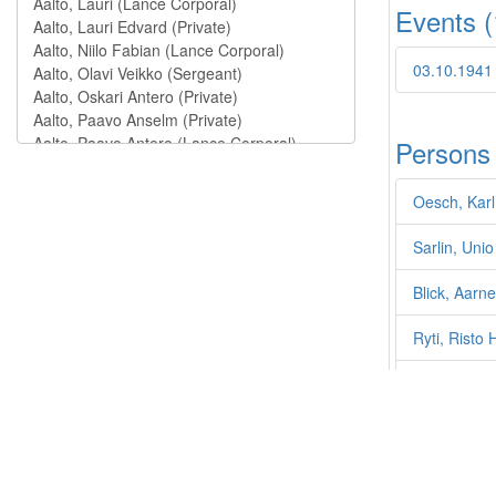
Events 
03.10.1941
Persons
Oesch, Karl
Sarlin, Uni
Blick, Aarn
Ryti, Risto 
Karhunen, 
Öhquist, Ha
Walden, Kar