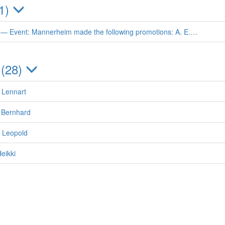
(1)
 — Event: Mannerheim made the following promotions: A. E.…
 (28)
 Lennart
o Bernhard
e Leopold
Heikki
Jorma (Joppe)
rald
l Rudolf