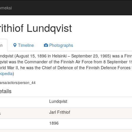
omeksi
rithiof Lundqvist
on
Timeline
Photographs
Lundqvist (August 15, 1896 in Helsinki – September 23, 1965) was a Finn
qvist was the Commander of the Finnish Air Force from 8 September 1
orld War II, he was the Chief of Defence of the Finnish Defence Force
kipedia
)
i/warsa/actors/person_44
tails
Lundqvist
Jarl Frithiof
s
1896