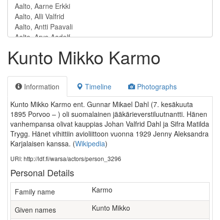
Kunto Mikko Karmo
Information
Timeline
Photographs
Kunto Mikko Karmo ent. Gunnar Mikael Dahl (7. kesäkuuta
1895 Porvoo – ) oli suomalainen jääkärieverstiluutnantti. Hänen
vanhempansa olivat kauppias Johan Valfrid Dahl ja Sifra Matilda
Trygg. Hänet vihittiin avioliittoon vuonna 1929 Jenny Aleksandra
Karjalaisen kanssa.
(
Wikipedia
)
URI: http://ldf.fi/warsa/actors/person_3296
Personal Details
Karmo
Family name
Kunto Mikko
Given names