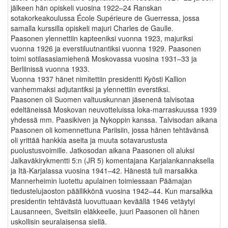
jälkeen hän opiskeli vuosina 1922–24 Ranskan
sotakorkeakoulussa École Supérieure de Guerressa, jossa
samalla kurssilla opiskeli majuri Charles de Gaulle.
Paasonen ylennettiin kapteeniksi vuonna 1923, majuriksi
vuonna 1926 ja everstiluutnantiksi vuonna 1929. Paasonen
toimi sotilasasiamiehenä Moskovassa vuosina 1931–33 ja
Berliinissä vuonna 1933.
Vuonna 1937 hänet nimitettiin presidentti Kyösti Kallion
vanhemmaksi adjutantiksi ja ylennettiin everstiksi.
Paasonen oli Suomen valtuuskunnan jäsenenä talvisotaa
edeltäneissä Moskovan neuvotteluissa loka-marraskuussa 1939
yhdessä mm. Paasikiven ja Nykoppin kanssa. Talvisodan aikana
Paasonen oli komennettuna Pariisiin, jossa hänen tehtävänsä
oli yrittää hankkia aseita ja muuta sotavarustusta
puolustusvoimille. Jatkosodan aikana Paasonen oli aluksi
Jalkaväkirykmentti 5:n (JR 5) komentajana Karjalankannaksella
ja Itä-Karjalassa vuosina 1941–42. Hänestä tuli marsalkka
Mannerheimin luotettu apulainen toimiessaan Päämajan
tiedustelujaoston päällikkönä vuosina 1942–44. Kun marsalkka
presidentin tehtävästä luovuttuaan keväällä 1946 vetäytyi
Lausanneen, Sveitsiin eläkkeelle, juuri Paasonen oli hänen
uskollisin seuralaisensa siellä.