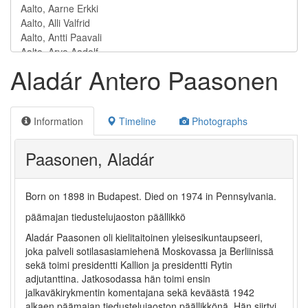
Aladár Antero Paasonen
Information
Timeline
Photographs
Paasonen, Aladár
Born on 1898 in Budapest
.
Died on 1974 in Pennsylvania
.
päämajan tiedustelujaoston päällikkö
Aladár Paasonen oli kielitaitoinen yleisesikuntaupseeri,
joka palveli sotilasasiamiehenä Moskovassa ja Berliinissä
sekä toimi presidentti Kallion ja presidentti Rytin
adjutanttina. Jatkosodassa hän toimi ensin
jalkaväkirykmentin komentajana sekä keväästä 1942
alkaen päämajan tiedustelujaoston päällikkönä. Hän siirtyi