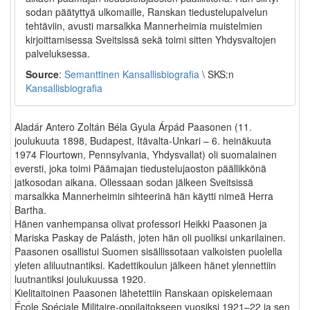
sodan päätyttyä ulkomaille, Ranskan tiedustelupalvelun
tehtäviin, avusti marsalkka Mannerheimia muistelmien
kirjoittamisessa Sveitsissä sekä toimi sitten Yhdysvaltojen
palveluksessa.
Source
:
Semanttinen Kansallisbiografia
\ SKS:n
Kansallisbiografia
Aladár Antero Zoltán Béla Gyula Árpád Paasonen (11.
joulukuuta 1898, Budapest, Itävalta-Unkari – 6. heinäkuuta
1974 Flourtown, Pennsylvania, Yhdysvallat) oli suomalainen
eversti, joka toimi Päämajan tiedustelujaoston päällikkönä
jatkosodan aikana. Ollessaan sodan jälkeen Sveitsissä
marsalkka Mannerheimin sihteerinä hän käytti nimeä Herra
Bartha.
Hänen vanhempansa olivat professori Heikki Paasonen ja
Mariska Paskay de Palásth, joten hän oli puoliksi unkarilainen.
Paasonen osallistui Suomen sisällissotaan valkoisten puolella
yleten aliluutnantiksi. Kadettikoulun jälkeen hänet ylennettiin
luutnantiksi joulukuussa 1920.
Kielitaitoinen Paasonen lähetettiin Ranskaan opiskelemaan
École Spéciale Militaire-oppilaitokseen vuosiksi 1921–22 ja sen