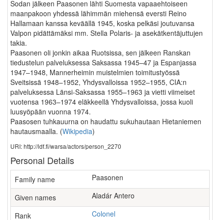
Sodan jälkeen Paasonen lähti Suomesta vapaaehtoiseen
maanpakoon yhdessä lähimmän miehensä eversti Reino
Hallamaan kanssa keväällä 1945, koska pelkäsi joutuvansa
Valpon pidättämäksi mm. Stella Polaris- ja asekätkentäjuttujen
takia.
Paasonen oli jonkin aikaa Ruotsissa, sen jälkeen Ranskan
tiedustelun palveluksessa Saksassa 1945–47 ja Espanjassa
1947–1948, Mannerheimin muistelmien toimitustyössä
Sveitsissä 1948–1952, Yhdysvalloissa 1952–1955, CIA:n
palveluksessa Länsi-Saksassa 1955–1963 ja vietti viimeiset
vuotensa 1963–1974 eläkkeellä Yhdysvalloissa, jossa kuoli
luusyöpään vuonna 1974.
Paasosen tuhkauurna on haudattu sukuhautaan Hietaniemen
hautausmaalla.
(
Wikipedia
)
URI: http://ldf.fi/warsa/actors/person_2270
Personal Details
Paasonen
Family name
Aladár Antero
Given names
Colonel
Rank