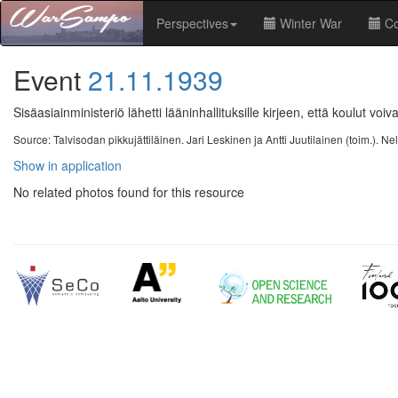
Perspectives
Winter War
Co
Event
21.11.1939
Sisäasiainministeriö lähetti lääninhallituksille kirjeen, että koulut voiv
Source: Talvisodan pikkujättiläinen. Jari Leskinen ja Antti Juutilainen (toim.). 
Show in application
No related photos found for this resource