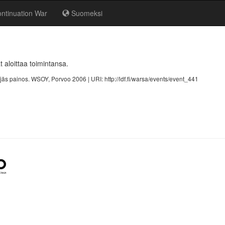
ntinuation War
Suomeksi
at aloittaa toimintansa.
Neljäs painos. WSOY, Porvoo 2006 |
URI: http://ldf.fi/warsa/events/event_441