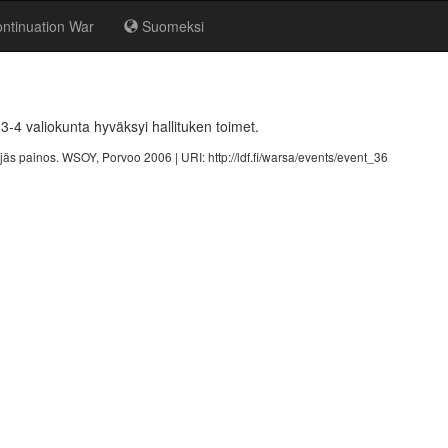
ntinuation War
Suomeksi
3-4 valiokunta hyväksyi hallituken toimet.
Neljäs painos. WSOY, Porvoo 2006 |
URI: http://ldf.fi/warsa/events/event_36